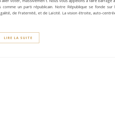
aller voter, massivemen t. Nous vous appelons à faire barrage 
 comme un parti républicain. Notre République se fonde sur 
alité, de Fraternité, et de Laïcité. La vision étroite, auto-centré
LIRE LA SUITE