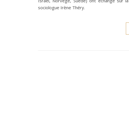
Israël, Norvège, Suède) ont échangé sur 
sociologue Irène Théry​.