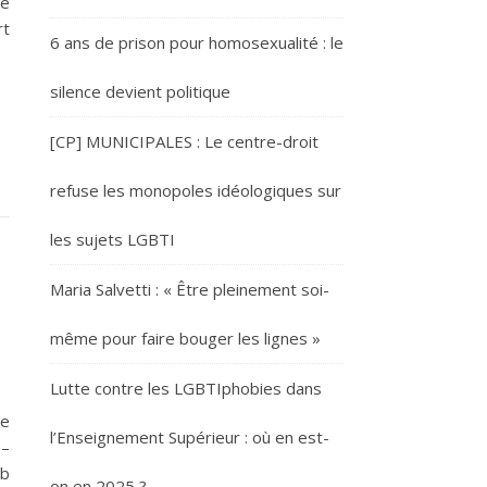
me
rt
6 ans de prison pour homosexualité : le
silence devient politique
[CP] MUNICIPALES : Le centre-droit
refuse les monopoles idéologiques sur
les sujets LGBTI
Maria Salvetti : « Être pleinement soi-
même pour faire bouger les lignes »
Lutte contre les LGBTIphobies dans
le
l’Enseignement Supérieur : où en est-
 –
ib
on en 2025 ?