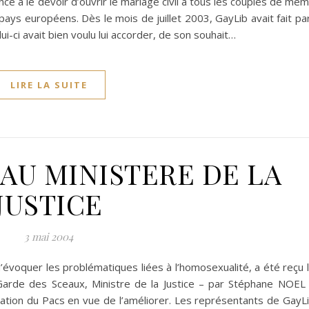
ance a le devoir d’ouvrir le mariage civil à tous les couples de mê
ays européens. Dès le mois de juillet 2003, GayLib avait fait pa
ui-ci avait bien voulu lui accorder, de son souhait…
LIRE LA SUITE
 AU MINISTERE DE LA
JUSTICE
3 mai 2004
voquer les problématiques liées à l’homosexualité, a été reçu 
rde des Sceaux, Ministre de la Justice – par Stéphane NOEL
uation du Pacs en vue de l’améliorer. Les représentants de GayL