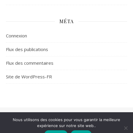
MÉTA
Connexion
Flux des publications
Flux des commentaires
Site de WordPress-FR
© Gaylib 2001-2026
Nous utilisons des cookies pour vous garantir la meilleure
1 place de Valois, 75001 Paris
expérience sur notre site web..
Thème Ashe par
WP Royal
.