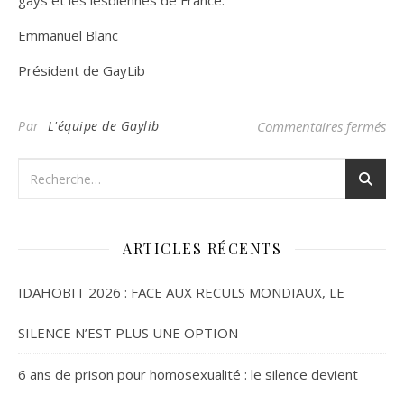
gays et les lesbiennes de France.
Emmanuel Blanc
Président de GayLib
sur
Par
L'équipe de Gaylib
Commentaires fermés
ARTICLES RÉCENTS
IDAHOBIT 2026 : FACE AUX RECULS MONDIAUX, LE
SILENCE N’EST PLUS UNE OPTION
6 ans de prison pour homosexualité : le silence devient