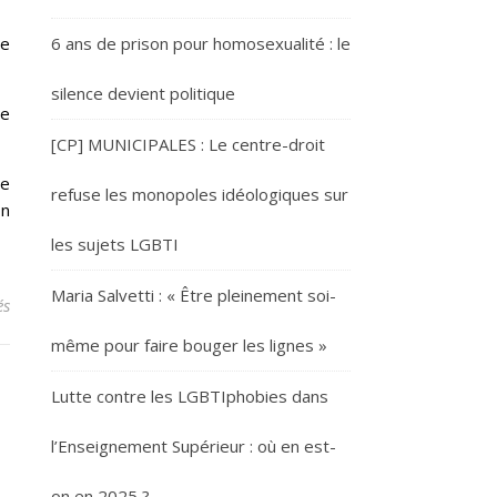
de
6 ans de prison pour homosexualité : le
silence devient politique
de
[CP] MUNICIPALES : Le centre-droit
de
refuse les monopoles idéologiques sur
on
les sujets LGBTI
Maria Salvetti : « Être pleinement soi-
sur GAYLIB, AUX CÔTÉS DE NICOLAS SARKOZY, A L’UNIVERSITÉ D’É
és
même pour faire bouger les lignes »
Lutte contre les LGBTIphobies dans
l’Enseignement Supérieur : où en est-
on en 2025 ?