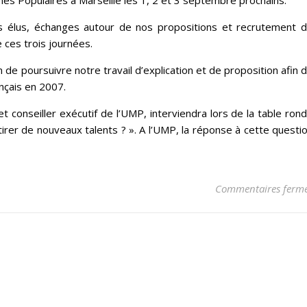
unes Populaires à Marseille les 1, 2 et 3 septembre prochains.
es élus, échanges autour de nos propositions et recrutement 
ces trois journées.
de poursuivre notre travail d’explication et de proposition afin 
nçais en 2007.
 conseiller exécutif de l’UMP, interviendra lors de la table ron
irer de nouveaux talents ? ». A l’UMP, la réponse à cette questi
Commentaires ferm