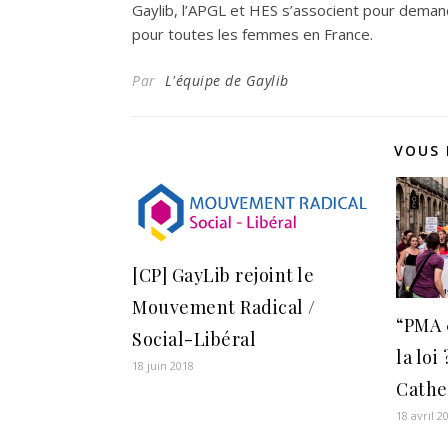
Gaylib, l’APGL et HES s’associent pour deman
pour toutes les femmes en France.
Par
L'équipe de Gaylib
VOUS 
[CP] GayLib rejoint le
Mouvement Radical /
“PMA &
Social-Libéral
la loi
18 juin 2018
Cathe
18 avril 2