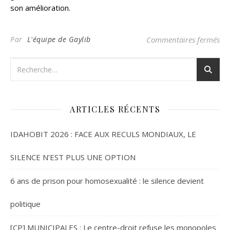
son amélioration.
su
Par
L'équipe de Gaylib
Commentaires fermés
ARTICLES RÉCENTS
IDAHOBIT 2026 : FACE AUX RECULS MONDIAUX, LE
SILENCE N’EST PLUS UNE OPTION
6 ans de prison pour homosexualité : le silence devient
politique
[CP] MUNICIPALES : Le centre-droit refuse les monopoles