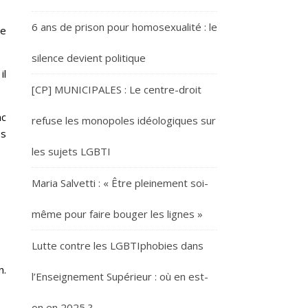
6 ans de prison pour homosexualité : le
ne
silence devient politique
il
[CP] MUNICIPALES : Le centre-droit
nc
refuse les monopoles idéologiques sur
es
les sujets LGBTI
Maria Salvetti : « Être pleinement soi-
même pour faire bouger les lignes »
Lutte contre les LGBTIphobies dans
n.
l’Enseignement Supérieur : où en est-
on en 2025 ?