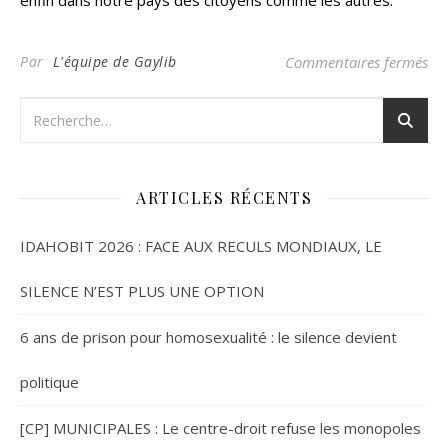
enfin dans notre pays des citoyens comme les autres.
su
Par
L'équipe de Gaylib
Commentaires fermés
ARTICLES RÉCENTS
IDAHOBIT 2026 : FACE AUX RECULS MONDIAUX, LE
SILENCE N’EST PLUS UNE OPTION
6 ans de prison pour homosexualité : le silence devient
politique
[CP] MUNICIPALES : Le centre-droit refuse les monopoles