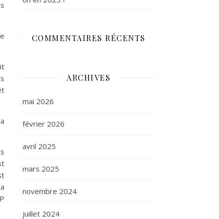
ns
te
COMMENTAIRES RÉCENTS
it
ARCHIVES
es
êt
mai 2026
la
février 2026
avril 2025
as
st
mars 2025
st
la
novembre 2024
MP
juillet 2024