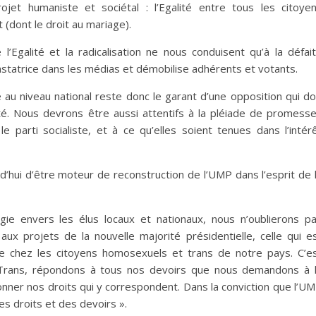
rojet humaniste et sociétal : l’Egalité entre tous les citoye
(dont le droit au mariage).
l’Egalité et la radicalisation ne nous conduisent qu’à la défai
astatrice dans les médias et démobilise adhérents et votants.
 au niveau national reste donc le garant d’une opposition qui do
té. Nous devrons être aussi attentifs à la pléiade de promess
 parti socialiste, et à ce qu’elles soient tenues dans l’intér
d’hui d’être moteur de reconstruction de l’UMP dans l’esprit de 
ie envers les élus locaux et nationaux, nous n’oublierons p
aux projets de la nouvelle majorité présidentielle, celle qui e
e chez les citoyens homosexuels et trans de notre pays. C’e
 Trans, répondons à tous nos devoirs que nous demandons à 
onner nos droits qui y correspondent. Dans la conviction que l’U
des droits et des devoirs ».