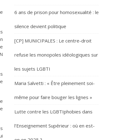
se
6 ans de prison pour homosexualité : le
silence devient politique
ns
in
[CP] MUNICIPALES : Le centre-droit
se
FN
refuse les monopoles idéologiques sur
les sujets LGBTI
is
de
Maria Salvetti : « Être pleinement soi-
même pour faire bouger les lignes »
se
re
Lutte contre les LGBTIphobies dans
l’Enseignement Supérieur : où en est-
us
ui
on en 2025 ?