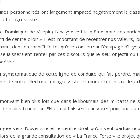
taines personnalités ont largement impacté négativement la clas
e et progressiste.
me Dominique de Villepin) l’analyse est la même pour ces ancie
i de centre droit ». Il est important de recentrer nos valeurs, lo
rin, dont on connaît l’effet qu’elles ont eu sur l’équipage d’Ulys
se laisseraient tenter par ces discours que le seul objectif du 
odérée.
ici symptomatique de cette ligne de conduite qui fait perdre, ma
coeur de notre électorat (progressiste et modéré) bien au delà 
otivant bien plus loin que dans le libournais des militants ne 
 de mains tendus au FN et qui finissent par voter pour une aut
igée vers l’ouverture et le centre droit qu’on veut parfois no
 lors de la grande consultation de « La France Forte » le projet q