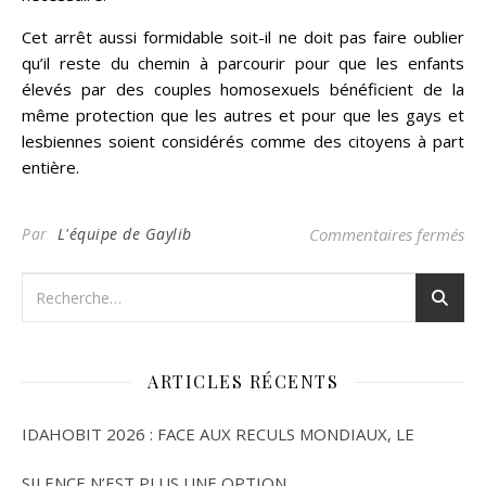
Cet arrêt aussi formidable soit-il ne doit pas faire oublier
qu’il reste du chemin à parcourir pour que les enfants
élevés par des couples homosexuels bénéficient de la
même protection que les autres et pour que les gays et
lesbiennes soient considérés comme des citoyens à part
entière.
su
Par
L'équipe de Gaylib
Commentaires fermés
ARTICLES RÉCENTS
IDAHOBIT 2026 : FACE AUX RECULS MONDIAUX, LE
SILENCE N’EST PLUS UNE OPTION