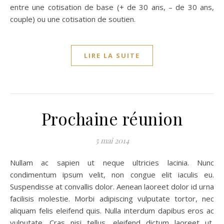
entre une cotisation de base (+ de 30 ans, – de 30 ans,
couple) ou une cotisation de soutien.
LIRE LA SUITE
Prochaine réunion
5 mai 2014
Nullam ac sapien ut neque ultricies lacinia. Nunc
condimentum ipsum velit, non congue elit iaculis eu.
Suspendisse at convallis dolor. Aenean laoreet dolor id urna
facilisis molestie. Morbi adipiscing vulputate tortor, nec
aliquam felis eleifend quis. Nulla interdum dapibus eros ac
vulputate. Cras nisi tellus, eleifend dictum laoreet ut,