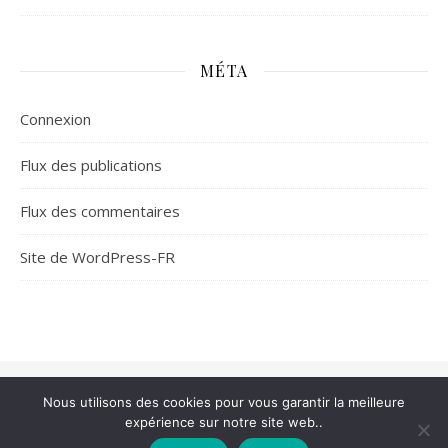
MÉTA
Connexion
Flux des publications
Flux des commentaires
Site de WordPress-FR
© Gaylib 2001-2026
Nous utilisons des cookies pour vous garantir la meilleure
1 place de Valois, 75001 Paris
expérience sur notre site web..
Thème Ashe par
WP Royal
.