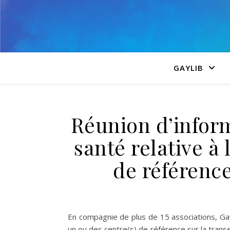
GAYLIB
Réunion d’inform
santé relative à 
de référence
En compagnie de plus de 15 associations, Gayl
un ou des centre(s) de référence sur la transex