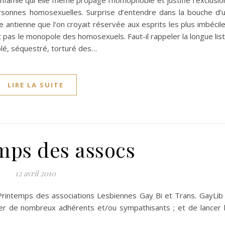
Infamie qui elle même propage l’homophobie et justifie l’exclusio
ersonnes homosexuelles. Surprise d’entendre dans la bouche d’
le antienne que l’on croyait réservée aux esprits les plus imbécil
st pas le monopole des homosexuels. Faut-il rappeler la longue lis
olé, séquestré, torturé des…
LIRE LA SUITE
mps des assocs
12 avril 2010
Printemps des associations Lesbiennes Gay Bi et Trans. GayLib
trer de nombreux adhérents et/ou sympathisants ; et de lancer 