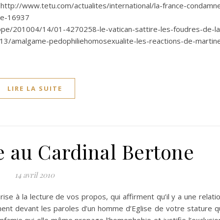
ttp://www.tetu.com/actualites/international/la-france-condamn
ite-16937
ope/201004/14/01-4270258-le-vatican-sattire-les-foudres-de-la
3/amalgame-pedophiliehomosexualite-les-reactions-de-martin
LIRE LA SUITE
e au Cardinal Bertone
14 avril 2010
se à la lecture de vos propos, qui affirment qu’il y a une relati
ent devant les paroles d’un homme d’Eglise de votre stature q