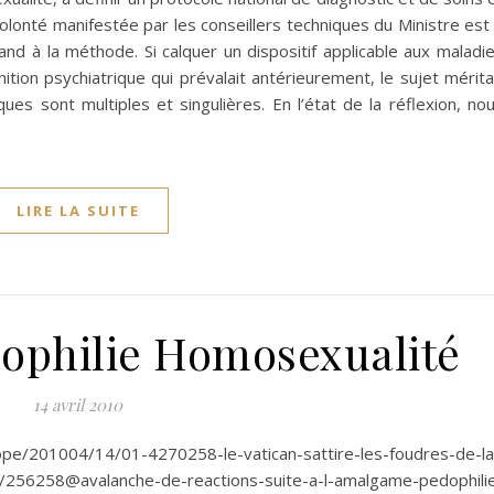
olonté manifestée par les conseillers techniques du Ministre est
d à la méthode. Si calquer un dispositif applicable aux maladi
ition psychiatrique qui prévalait antérieurement, le sujet mérita
ques sont multiples et singulières. En l’état de la réflexion, no
LIRE LA SUITE
philie Homosexualité
14 avril 2010
ope/201004/14/01-4270258-le-vatican-sattire-les-foudres-de-la
s/256258@avalanche-de-reactions-suite-a-l-amalgame-pedophili