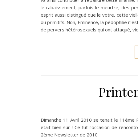
va ainsi contribuer à répandre cette infamie. 
le rabaissement, parfois le meurtre, des p
esprit aussi distingué que le votre, cette viel
ou primitifs. Non, Eminence, la pédophilie n’e
de pervers hétérosexuels qui ont attaqué, vi
Printe
Dimanche 11 Avril 2010 se tenait le 11ème 
était bien sûr ! Ce fut l’occasion de rencon
2ème Newsletter de 2010.