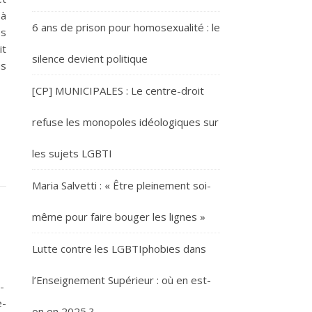
 à
6 ans de prison pour homosexualité : le
es
it
silence devient politique
us
[CP] MUNICIPALES : Le centre-droit
refuse les monopoles idéologiques sur
les sujets LGBTI
Maria Salvetti : « Être pleinement soi-
même pour faire bouger les lignes »
Lutte contre les LGBTIphobies dans
l’Enseignement Supérieur : où en est-
-
e-
on en 2025 ?