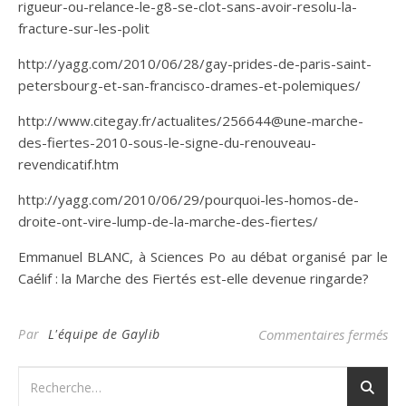
rigueur-ou-relance-le-g8-se-clot-sans-avoir-resolu-la-
fracture-sur-les-polit
http://yagg.com/2010/06/28/gay-prides-de-paris-saint-
petersbourg-et-san-francisco-drames-et-polemiques/
http://www.citegay.fr/actualites/256644@une-marche-
des-fiertes-2010-sous-le-signe-du-renouveau-
revendicatif.htm
http://yagg.com/2010/06/29/pourquoi-les-homos-de-
droite-ont-vire-lump-de-la-marche-des-fiertes/
Emmanuel BLANC, à Sciences Po au débat organisé par le
Caélif : la Marche des Fiertés est-elle devenue ringarde?
sur
Par
L'équipe de Gaylib
Commentaires fermés