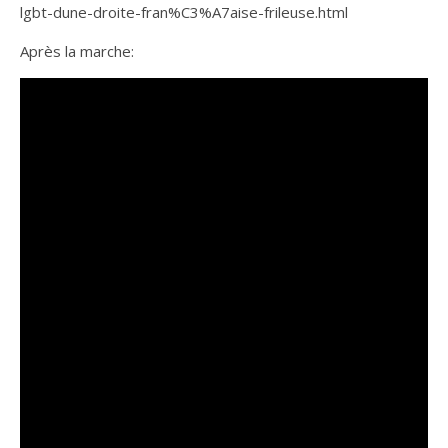
lgbt-dune-droite-fran%C3%A7aise-frileuse.html
Après la marche: