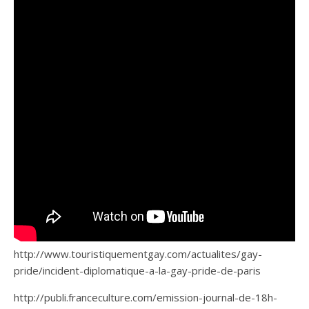
http://www.touristiquementgay.com/actualites/gay-
pride/incident-diplomatique-a-la-gay-pride-de-paris
http://publi.franceculture.com/emission-journal-de-18h-