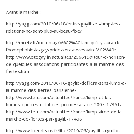
Avant la marche :
http://yagg.com/2010/06/18/entre-gaylib-et-lump-les-
relations-ne-sont-plus-au-beau-fixe/
http://mcetv.fr/mon-mag/«%C2%A0tant-qu’il-y-aura-de-
l’homophobie-la-gay-pride-sera-necessaire%C2%A0»
http://www.citegay.fr/actualites/256619@tour-d-horizon-
de-quelques-associations-participantes-a-la-marche-des-
fiertes.htm
http://yagg.com/2010/06/16/gaylib-defilera-sans-lump-a-
la-marche-des-fiertes-parisienne/
http://www.tetu.com/actualites/france/lump-et-les-
homos-que-reste-t-il-des-promesses-de-2007-17361/
http://www.tetu.com/actualites/france/lump-viree-de-la-
marche-de-fiertes-par-gaylib-17408
http://www.libeorleans.fr/libe/2010/06/gay-lib-aiguillon-