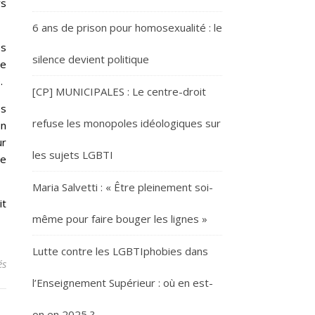
rs
6 ans de prison pour homosexualité : le
es
silence devient politique
de
.
[CP] MUNICIPALES : Le centre-droit
es
refuse les monopoles idéologiques sur
un
ur
les sujets LGBTI
ie
Maria Salvetti : « Être pleinement soi-
it
même pour faire bouger les lignes »
Lutte contre les LGBTIphobies dans
sur GAYPRIDE DE LYON : DOMINIQUE PERBEN RENCONTRE GAYLI
és
l’Enseignement Supérieur : où en est-
on en 2025 ?