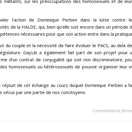
s militants, sur les préoccupations des homosexuels et de leu
eler l’action de Dominique Perben dans la lutte contre l
tivités de la HALDE, qui, bien qu’elle soit encore dans un période 
mpétences nécessaires pour que son action entre dans la pratique
tut du couple et la nécessité de faire évoluer le PACS, au delà d
législature. GayLib a également fait part de son projet pour 
rme d’un contrat de conjugalité qui soit non discriminatoire, po
es homosexuels ou hétérosexuels de pouvoir organiser leur v
e réjouit de cet échange au cours duquel Dominique Perben a fa
s vécus par une partie de nos concitoyens.
Commentaires ferm