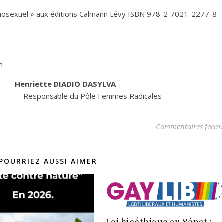
homosexuel » aux éditions Calmann Lévy ISBN 978-2-7021-2277-8
n
Henriette DIADIO DASYLVA
able du Pôle Femmes Radicales
Commentaires ferm
POURRIEZ AUSSI AIMER
Loi bioéthique au Sénat :