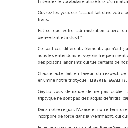
Entendez le vocabulaire utilisé lors d’un matc
Ouvrez les yeux sur l’accueil fait dans votr
trans.
Est-ce que votre administration œuvre ou
bienveillant et inclusif ?
Ce sont ces différents éléments qui n’ont g
nous les entendons et voyons fréquemment qu
des poisons lancinants qui tue certains de no
Chaque acte fait en faveur du respect de c
enlumine notre triptyque :
LIBERTE, EGALITE,
GayLib vous demande de ne pas oublier qu
triptyque ne sont pas des acquis définitifs, c
Dans notre région, l’Alsace et notre territo
incorporé de force dans la Wehrmacht, qui dur
Je ne peux pas non plus oublier Pierre Seel, 