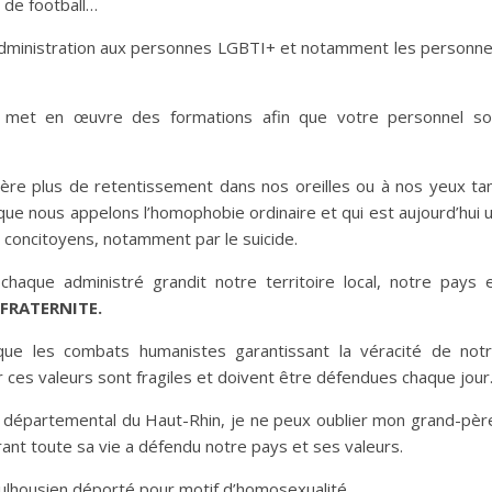
h de football…
e administration aux personnes LGBTI+ et notamment les personn
 met en œuvre des formations afin que votre personnel so
uère plus de retentissement dans nos oreilles ou à nos yeux ta
e nous appelons l’homophobie ordinaire et qui est aujourd’hui 
s concitoyens, notamment par le suicide.
haque administré grandit notre territoire local, notre pays 
 FRATERNITE.
e les combats humanistes garantissant la véracité de not
ar ces valeurs sont fragiles et doivent être défendues chaque jour
ire départemental du Haut-Rhin, je ne peux oublier mon grand-pèr
ant toute sa vie a défendu notre pays et ses valeurs.
mulhousien déporté pour motif d’homosexualité.