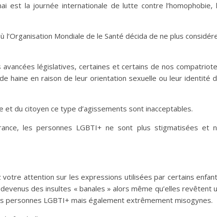
est la journée internationale de lutte contre l’homophobie, 
où l’Organisation Mondiale de le Santé décida de ne plus considér
 avancées législatives, certaines et certains de nos compatriot
e haine en raison de leur orientation sexuelle ou leur identité 
 et du citoyen ce type d’agissements sont inacceptables.
France, les personnes LGBTI+ ne sont plus stigmatisées et 
otre attention sur les expressions utilisées par certains enfan
nt devenus des insultes « banales » alors même qu’elles revêtent 
 des personnes LGBTI+ mais également extrêmement misogynes.