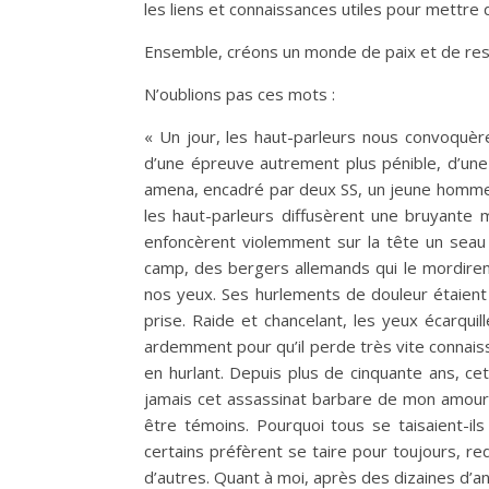
les liens et connaissances utiles pour mettre d
Ensemble, créons un monde de paix et de res
N’oublions pas ces mots :
« Un jour, les haut-parleurs nous convoquèren
d’une épreuve autrement plus pénible, d’un
amena, encadré par deux SS, un jeune homme. 
les haut-parleurs diffusèrent une bruyante m
enfoncèrent violemment sur la tête un seau e
camp, des bergers allemands qui le mordiren
nos yeux. Ses hurlements de douleur étaient 
prise. Raide et chancelant, les yeux écarquil
ardemment pour qu’il perde très vite connaissa
en hurlant. Depuis plus de cinquante ans, ce
jamais cet assassinat barbare de mon amour
être témoins. Pourquoi tous se taisaient-il
certains préfèrent se taire pour toujours, re
d’autres. Quant à moi, après des dizaines d’an