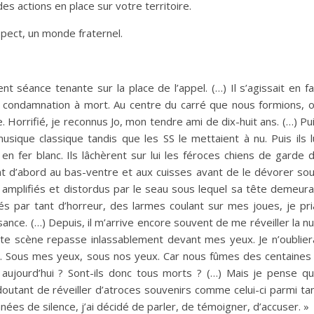
es actions en place sur votre territoire.
pect, un monde fraternel.
t séance tenante sur la place de l’appel. (…) Il s’agissait en fa
e condamnation à mort. Au centre du carré que nous formions, 
Horrifié, je reconnus Jo, mon tendre ami de dix-huit ans. (…) Pu
usique classique tandis que les SS le mettaient à nu. Puis ils l
n fer blanc. Ils lâchèrent sur lui les féroces chiens de garde 
t d’abord au bas-ventre et aux cuisses avant de le dévorer so
amplifiés et distordus par le seau sous lequel sa tête demeura
lés par tant d’horreur, des larmes coulant sur mes joues, je pri
nce. (…) Depuis, il m’arrive encore souvent de me réveiller la nu
tte scène repasse inlassablement devant mes yeux. Je n’oublier
. Sous mes yeux, sous nos yeux. Car nous fûmes des centaines
s aujourd’hui ? Sont-ils donc tous morts ? (…) Mais je pense q
doutant de réveiller d’atroces souvenirs comme celui-ci parmi ta
nées de silence, j’ai décidé de parler, de témoigner, d’accuser. »